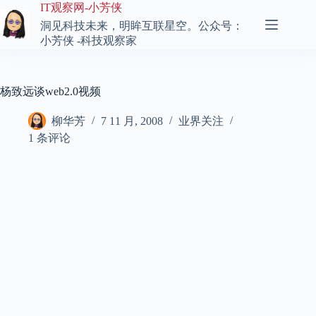
跳
IT观察网-小芳侠
至
洞见科技未来，明眸互联星空。公众号：
内
小芳侠 -科技观察家
容
杨致远谈web2.0视频
柳华芳
7 11 月, 2008
业界关注
1 条评论