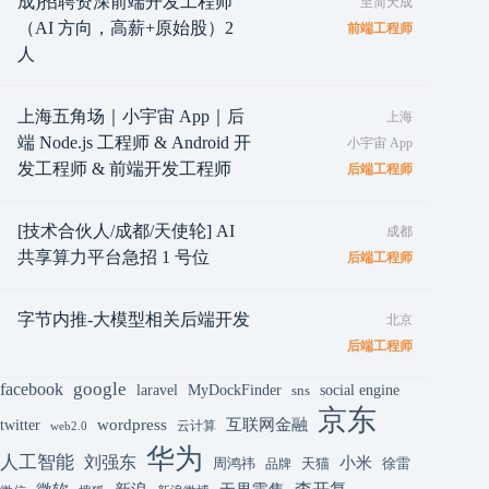
成)招聘资深前端开发工程师
至简天成
（AI 方向，高薪+原始股）2
前端工程师
人
上海五角场｜小宇宙 App｜后
上海
端 Node.js 工程师 & Android 开
小宇宙 App
发工程师 & 前端开发工程师
后端工程师
[技术合伙人/成都/天使轮] AI
成都
共享算力平台急招 1 号位
后端工程师
字节内推-大模型相关后端开发
北京
后端工程师
google
facebook
laravel
MyDockFinder
sns
social engine
京东
互联网金融
wordpress
twitter
云计算
web2.0
华为
人工智能
刘强东
小米
周鸿祎
天猫
徐雷
品牌