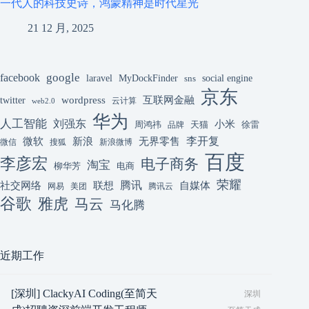
一代人的科技史诗，鸿蒙精神是时代星光
21 12 月, 2025
google
facebook
laravel
MyDockFinder
sns
social engine
京东
互联网金融
wordpress
twitter
云计算
web2.0
华为
人工智能
刘强东
小米
周鸿祎
天猫
徐雷
品牌
李开复
微软
新浪
无界零售
微信
搜狐
新浪微博
百度
李彦宏
电子商务
淘宝
柳华芳
电商
荣耀
腾讯
联想
自媒体
社交网络
网易
美团
腾讯云
谷歌
雅虎
马云
马化腾
近期工作
[深圳] ClackyAI Coding(至简天
深圳