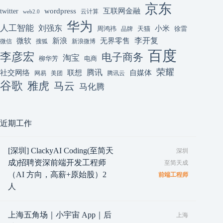
京东
互联网金融
wordpress
twitter
云计算
web2.0
华为
人工智能
刘强东
小米
周鸿祎
天猫
徐雷
品牌
李开复
微软
新浪
无界零售
微信
搜狐
新浪微博
百度
李彦宏
电子商务
淘宝
柳华芳
电商
荣耀
腾讯
联想
自媒体
社交网络
网易
美团
腾讯云
谷歌
雅虎
马云
马化腾
近期工作
[深圳] ClackyAI Coding(至简天
深圳
成)招聘资深前端开发工程师
至简天成
（AI 方向，高薪+原始股）2
前端工程师
人
上海五角场｜小宇宙 App｜后
上海