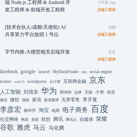
端 Node.js 工程师 & Android 开
小宇宙 App
发工程师 & 前端开发工程师
后端工程师
[技术合伙人/成都/天使轮] AI
成都
共享算力平台急招 1 号位
后端工程师
字节内推-大模型相关后端开发
北京
后端工程师
google
facebook
laravel
MyDockFinder
sns
social engine
京东
互联网金融
wordpress
twitter
云计算
web2.0
华为
人工智能
刘强东
小米
周鸿祎
天猫
徐雷
品牌
李开复
微软
新浪
无界零售
微信
搜狐
新浪微博
百度
李彦宏
电子商务
淘宝
柳华芳
电商
荣耀
腾讯
联想
自媒体
社交网络
网易
美团
腾讯云
谷歌
雅虎
马云
马化腾