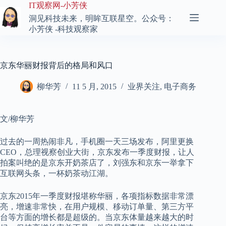
跳
IT观察网-小芳侠
至
洞见科技未来，明眸互联星空。公众号：
内
小芳侠 -科技观察家
容
京东华丽财报背后的格局和风口
柳华芳
11 5 月, 2015
业界关注
,
电子商务
文/柳华芳
过去的一周热闹非凡，手机圈一天三场发布，阿里更换
CEO，总理视察创业大街，京东发布一季度财报，让人
拍案叫绝的是京东开奶茶店了，刘强东和京东一举拿下
互联网头条，一杯奶茶动江湖。
京东2015年一季度财报堪称华丽，各项指标数据非常漂
亮，增速非常快，在用户规模、移动订单量、第三方平
台等方面的增长都是超级的。当京东体量越来越大的时