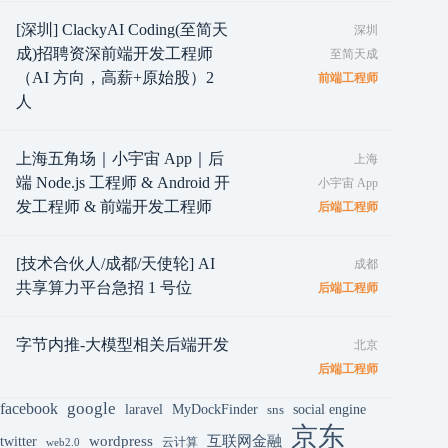
[深圳] ClackyAI Coding(至简天
深圳
成)招聘资深前端开发工程师
至简天成
（AI 方向，高薪+原始股）2
前端工程师
人
上海五角场｜小宇宙 App｜后
上海
端 Node.js 工程师 & Android 开
小宇宙 App
发工程师 & 前端开发工程师
后端工程师
[技术合伙人/成都/天使轮] AI
成都
共享算力平台急招 1 号位
后端工程师
字节内推-大模型相关后端开发
北京
后端工程师
google
facebook
laravel
MyDockFinder
sns
social engine
京东
互联网金融
wordpress
twitter
云计算
web2.0