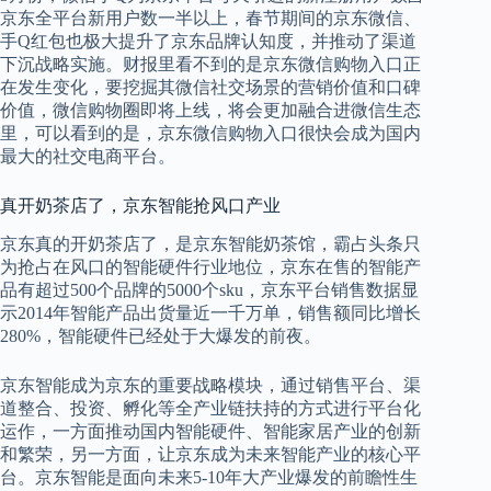
京东全平台新用户数一半以上，春节期间的京东微信、
手Q红包也极大提升了京东品牌认知度，并推动了渠道
下沉战略实施。财报里看不到的是京东微信购物入口正
在发生变化，要挖掘其微信社交场景的营销价值和口碑
价值，微信购物圈即将上线，将会更加融合进微信生态
里，可以看到的是，京东微信购物入口很快会成为国内
最大的社交电商平台。
真开奶茶店了，京东智能抢风口产业
京东真的开奶茶店了，是京东智能奶茶馆，霸占头条只
为抢占在风口的智能硬件行业地位，京东在售的智能产
品有超过500个品牌的5000个sku，京东平台销售数据显
示2014年智能产品出货量近一千万单，销售额同比增长
280%，智能硬件已经处于大爆发的前夜。
京东智能成为京东的重要战略模块，通过销售平台、渠
道整合、投资、孵化等全产业链扶持的方式进行平台化
运作，一方面推动国内智能硬件、智能家居产业的创新
和繁荣，另一方面，让京东成为未来智能产业的核心平
台。京东智能是面向未来5-10年大产业爆发的前瞻性生