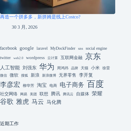
再造一个拼多多，新拼姆是线上Costco?
30 3 月, 2026
google
facebook
laravel
MyDockFinder
sns
social engine
京东
互联网金融
wordpress
twitter
云计算
web2.0
华为
人工智能
刘强东
小米
周鸿祎
天猫
徐雷
品牌
李开复
微软
新浪
无界零售
微信
搜狐
新浪微博
百度
李彦宏
电子商务
淘宝
柳华芳
电商
荣耀
腾讯
联想
自媒体
社交网络
网易
美团
腾讯云
谷歌
雅虎
马云
马化腾
近期工作