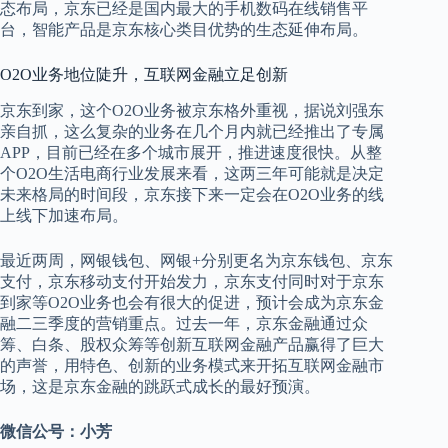
态布局，京东已经是国内最大的手机数码在线销售平
台，智能产品是京东核心类目优势的生态延伸布局。
O2O业务地位陡升，互联网金融立足创新
京东到家，这个O2O业务被京东格外重视，据说刘强东
亲自抓，这么复杂的业务在几个月内就已经推出了专属
APP，目前已经在多个城市展开，推进速度很快。从整
个O2O生活电商行业发展来看，这两三年可能就是决定
未来格局的时间段，京东接下来一定会在O2O业务的线
上线下加速布局。
最近两周，网银钱包、网银+分别更名为京东钱包、京东
支付，京东移动支付开始发力，京东支付同时对于京东
到家等O2O业务也会有很大的促进，预计会成为京东金
融二三季度的营销重点。过去一年，京东金融通过众
筹、白条、股权众筹等创新互联网金融产品赢得了巨大
的声誉，用特色、创新的业务模式来开拓互联网金融市
场，这是京东金融的跳跃式成长的最好预演。
微信公号：小芳