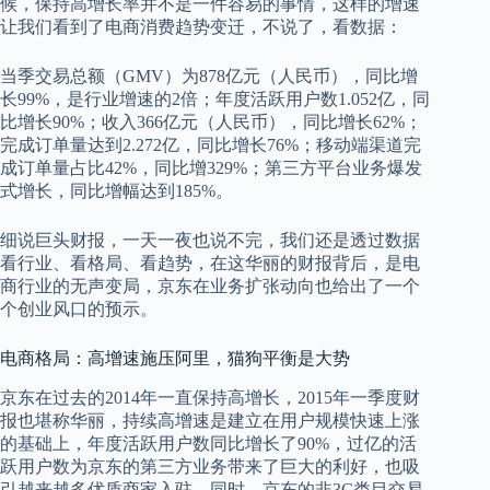
候，保持高增长率并不是一件容易的事情，这样的增速
让我们看到了电商消费趋势变迁，不说了，看数据：
当季交易总额（GMV）为878亿元（人民币），同比增
长99%，是行业增速的2倍；年度活跃用户数1.052亿，同
比增长90%；收入366亿元（人民币），同比增长62%；
完成订单量达到2.272亿，同比增长76%；移动端渠道完
成订单量占比42%，同比增329%；第三方平台业务爆发
式增长，同比增幅达到185%。
细说巨头财报，一天一夜也说不完，我们还是透过数据
看行业、看格局、看趋势，在这华丽的财报背后，是电
商行业的无声变局，京东在业务扩张动向也给出了一个
个创业风口的预示。
电商格局：高增速施压阿里，猫狗平衡是大势
京东在过去的2014年一直保持高增长，2015年一季度财
报也堪称华丽，持续高增速是建立在用户规模快速上涨
的基础上，年度活跃用户数同比增长了90%，过亿的活
跃用户数为京东的第三方业务带来了巨大的利好，也吸
引越来越多优质商家入驻。同时，京东的非3C类目交易