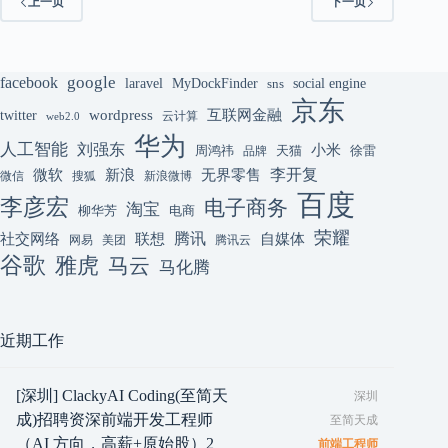
上一页
下一页
google
facebook
laravel
MyDockFinder
sns
social engine
京东
互联网金融
wordpress
twitter
云计算
web2.0
华为
人工智能
刘强东
小米
周鸿祎
天猫
徐雷
品牌
李开复
微软
新浪
无界零售
微信
搜狐
新浪微博
百度
李彦宏
电子商务
淘宝
柳华芳
电商
荣耀
腾讯
联想
自媒体
社交网络
网易
美团
腾讯云
谷歌
雅虎
马云
马化腾
近期工作
[深圳] ClackyAI Coding(至简天
深圳
成)招聘资深前端开发工程师
至简天成
（AI 方向，高薪+原始股）2
前端工程师