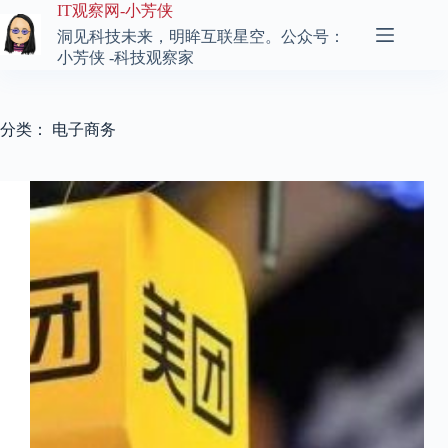
跳
IT观察网-小芳侠
至
洞见科技未来，明眸互联星空。公众号：
内
小芳侠 -科技观察家
容
分类：
电子商务