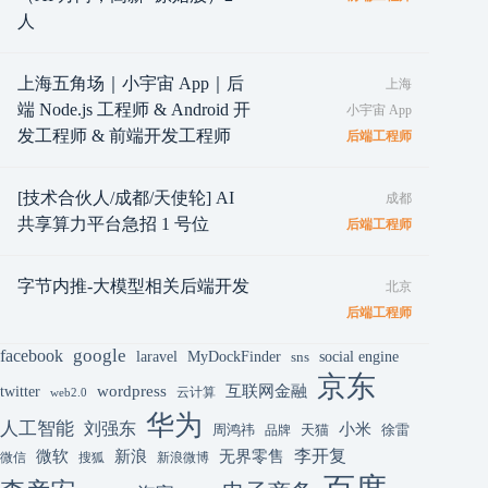
人
上海五角场｜小宇宙 App｜后
上海
端 Node.js 工程师 & Android 开
小宇宙 App
发工程师 & 前端开发工程师
后端工程师
[技术合伙人/成都/天使轮] AI
成都
共享算力平台急招 1 号位
后端工程师
字节内推-大模型相关后端开发
北京
后端工程师
google
facebook
laravel
MyDockFinder
sns
social engine
京东
互联网金融
wordpress
twitter
云计算
web2.0
华为
人工智能
刘强东
小米
周鸿祎
天猫
徐雷
品牌
李开复
微软
新浪
无界零售
微信
搜狐
新浪微博