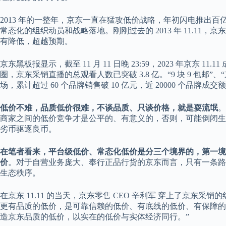
2013 年的一整年，京东一直在猛攻低价战略，年初闪电推出百亿补
常态化的组织动员和战略落地。刚刚过去的 2013 年 11.1
有降低，超越预期。
京东黑板报显示，截至 11 月 11 日晚 23:59，2023 年京东
圈，京东采销直播的总观看人数已突破 3.8 亿。“9 块 9 包邮
场，累计超过 60 个品牌销售破 10 亿元，近 20000 个品牌成
低价不难，品质低价很难，不谈品质、只谈价格，就是耍流氓
。
商家之间的低价竞争才是公平的、有意义的，否则，可能倒闭生
劣币驱逐良币。
在笔者看来，平台级低价、常态化低价是分三个境界的，第一境
价
。对于自营业务庞大、奉行正品行货的京东而言，只有一条路
生态秩序。
在京东 11.11 的当天，京东零售 CEO 辛利军 穿上了京东
更有品质的低价，是可靠信赖的低价、有底线的低价、有保障的
造京东品质的低价，以实在的低价与实体经济同行。”