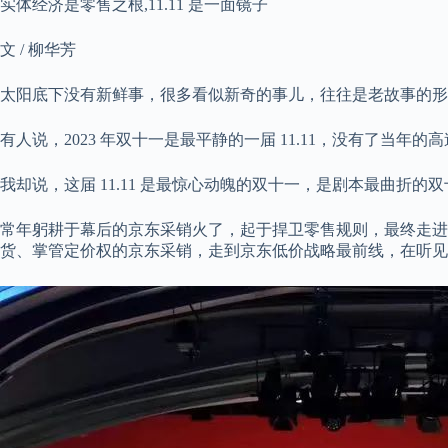
实体经济是零售之根,11.11 是一面镜子
文 / 柳华芳
太阳底下没有新鲜事，很多看似新奇的事儿，往往是老故事的形
有人说，2023 年双十一是最平静的一届 11.11，没有了当年
我却说，这届 11.11 是最惊心动魄的双十一，是剧本最曲折的
常年躬耕于幕后的京东采销火了，起于捍卫零售规则，最终走进
货、掌管定价权的京东采销，走到京东低价战略最前线，在听见