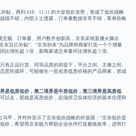
贴，再到 618、11.11 的大促低价攻势，形成了低价战略
1，京东战绩不错，内部人士透露，订单量数据非常不错，客单价略
 11.11 成交额、订单量、用户数齐创新高，京东采销直播火爆出
”、“京东百亿补贴”、“京东秒杀”为品牌和商家打造一个个增量
交额同比增长超 3 倍，新商家成交单量环比增长超 5 倍。
只有正品行货、同等品质的前提下，平台之间、主播之间、
态恶性循环，可能催生一批劣质低质价格的产品商家，形成
界是低质低价，第二境界是中质低价，第三境界是高质低
可以走，那就是高质低价，必须捍卫实体经济的基本伦理和
采销的红马甲，并对外宣示了京东低价战略的价值观：“京东低价是
低价，希望用京东能力帮助企业伙伴打造极致效率，进而打