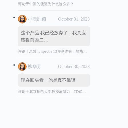
评论于
中国的傻逼为什么这么多？
小鹿乱蹦
October 31, 2023
这个产品 我已经放弃了，我真应
该提前卖二…
评论于
惠普hp spectre 13评测体验：散热效能差，风扇声音大，转轴烫
柳华芳
October 30, 2023
现在回头看，他是真不靠谱
评论于
北京邮电大学教授阚凯力：TD式创新”祸国殃民