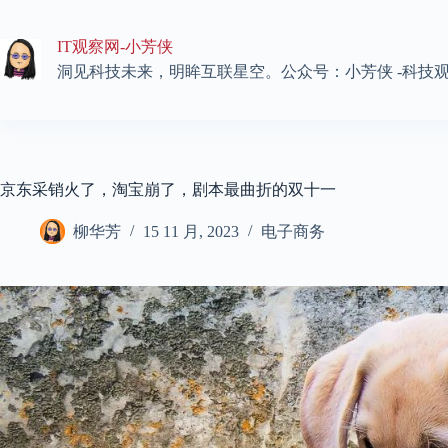
跳
至
IT观察网-小芳侠
内
容
洞见科技未来，明眸互联星空。公众号：小芳侠 -科技
京东采销火了，淘宝崩了，剧本最曲折的双十一
柳华芳
15 11 月, 2023
电子商务