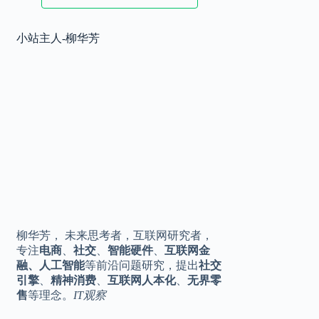
2025.11.17
小站主人-柳华芳
华为 Mate80 系列定档，♾️美背，全
10:20
金属机身
2025.11.16
王化转岗？小米公关一号位是烫手山
16:42
芋
柳华芳， 未来思考者，互联网研究者，
专注
电商
、
社交
、
智能硬件
、
互联网金
融、人工智能
等前沿问题研究，提出
社交
引擎
、
精神消费
、
互联网人本化
、
无界零
售
等理念。
IT观察