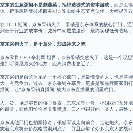
京东的生意逻辑不是割韭菜，拒绝赌徒式的资本游戏
，而是以供
体，把供应链等技术服务能力输出给生态节点伙伴，大幅提升效
在 11.11 期间，京东采销火了，采销是京东体系的核心部门
到低于行业的成本价，减掉中间层层溢价，最终实现低价战略，
京东采销火了，是个意外，却成神来之笔
京东零售 CEO 辛利军 坦言，京东采销突然火了，这是一个
走到听得见炮火的地方，距离消费者更近了。
京东采销是自营体系的一个核心部门，是最懂货的人，也是掌握
大、有竞争力。过去，京东采销在幕后，更多是和品牌商家们打交
播间，让“京东采销直播间”成为京东直播里的明星栏目。
人、货、场是零售的核心要素，京东采销小哥、小姐姐们意外地
的感觉，而他们恰恰是非常懂货、口才也很好的一类人，最终，这变
京东其他部门也拍案惊奇，顿感应该走向前台、走进炮火。京东
志着京东将低价战略贯彻到底了，并且点燃了众多京东人的战斗