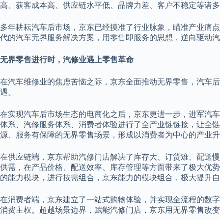
高、获客成本高、供应链水平低、品牌力差、客户不稳定等诸多
多年耕耘汽车后市场，京东已经摸准了行业脉象，瞄准产业痛点
代的汽车无界服务解决方案，用零售即服务的思想，逆向驱动汽
无界零售进行时，汽修业遇上零售革命
在汽车维修业的焦虑苦恼之际，京东全面推动无界零售，汽车后
遇。
在实现汽车后市场生态的电商化之后，京东更进一步，进军汽车后
体系、汽修服务体系、消费者体验进行了全产业链链接，让全链
源、服务有保障的无界零售场景，形成以消费者为中心的产业升
在供应链端，京东帮助汽修门店解决了库存大、订货难、配送慢
供需，在产品价格、配送效率、库存管理等方面带来了极大优势
的能力模块，进行按需组合，京东能力的模块组合，极大提升自
在消费者端，京东建立了一站式购物体验，并实现全流程的数字
消费主权。超越场景边界，赋能汽修门店，京东用无界零售改变