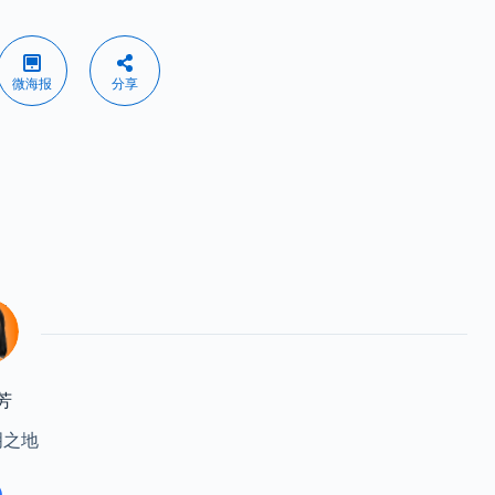
微海报
分享
芳
明之地