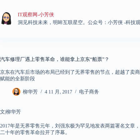
跳
至
IT观察网-小芳侠
内
容
洞见科技未来，明眸互联星空。公众号：小芳侠 -科技
汽车修理厂遇上零售革命，谁能拿上京东“船票”？
京东在汽车后市场的布局已经到了无界零售的节点，超越了卖商
赋能的全新阶段
柳华芳
4 11 月, 2017
电子商务
文|柳华芳
2017年是无界零售元年，刘强东极为罕见地发表两篇署名文章
二十年的零售革命拉开了序幕。