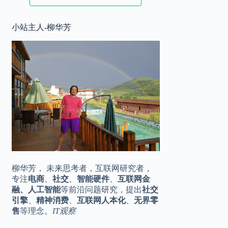
2025.11.17
小站主人-柳华芳
华为 Mate80 系列定档，♾️美背，全
10:20
金属机身
2025.11.16
王化转岗？小米公关一号位是烫手山
16:42
芋
柳华芳， 未来思考者，互联网研究者，
专注
电商
、
社交
、
智能硬件
、
互联网金
融、人工智能
等前沿问题研究，提出
社交
引擎
、
精神消费
、
互联网人本化
、
无界零
售
等理念。
IT观察