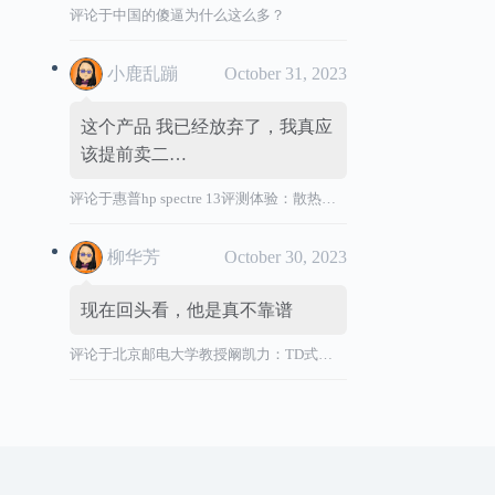
评论于
中国的傻逼为什么这么多？
小鹿乱蹦
October 31, 2023
这个产品 我已经放弃了，我真应
该提前卖二…
评论于
惠普hp spectre 13评测体验：散热效能差，风扇声音大，转轴烫
柳华芳
October 30, 2023
现在回头看，他是真不靠谱
评论于
北京邮电大学教授阚凯力：TD式创新”祸国殃民