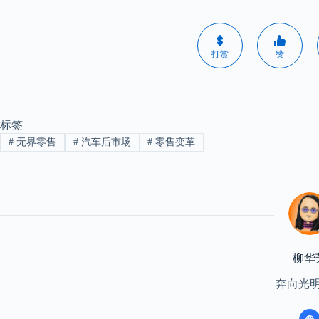
打赏
赞
标签
#
无界零售
#
汽车后市场
#
零售变革
柳华
奔向光