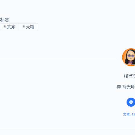
标签
#
京东
#
天猫
柳华
奔向光
文章: 1