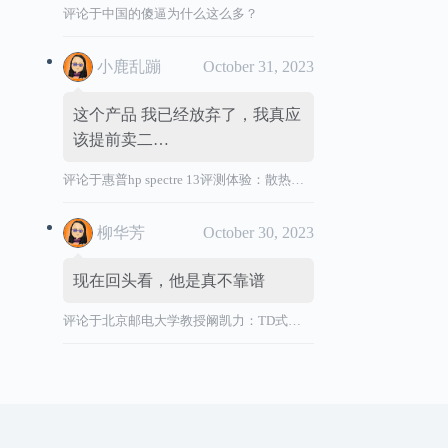
评论于
中国的傻逼为什么这么多？
小鹿乱蹦
October 31, 2023
这个产品 我已经放弃了，我真应
该提前卖二…
评论于
惠普hp spectre 13评测体验：散热效能差，风扇声音大，转轴烫
柳华芳
October 30, 2023
现在回头看，他是真不靠谱
评论于
北京邮电大学教授阚凯力：TD式创新”祸国殃民