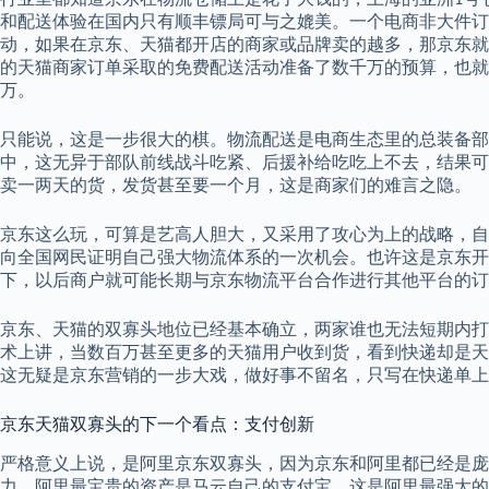
1
和配送体验在国内只有顺丰镖局可与之媲美。一个电商非大件订
动，如果在京东、天猫都开店的商家或品牌卖的越多，那京东就
的天猫商家订单采取的免费配送活动准备了数千万的预算，也就
万。
只能说，这是一步很大的棋。物流配送是电商生态里的总装备部
中，这无异于部队前线战斗吃紧、后援补给吃吃上不去，结果可
卖一两天的货，发货甚至要一个月，这是商家们的难言之隐。
京东这么玩，可算是艺高人胆大，又采用了攻心为上的战略，自
向全国网民证明自己强大物流体系的一次机会。也许这是京东开
下，以后商户就可能长期与京东物流平台合作进行其他平台的订
京东、天猫的双寡头地位已经基本确立，两家谁也无法短期内打
术上讲，当数百万甚至更多的天猫用户收到货，看到快递却是天
这无疑是京东营销的一步大戏，做好事不留名，只写在快递单上
京东天猫双寡头的下一个看点：支付创新
严格意义上说，是阿里京东双寡头，因为京东和阿里都已经是庞
力，阿里最宝贵的资产是马云自己的支付宝，这是阿里最强大的