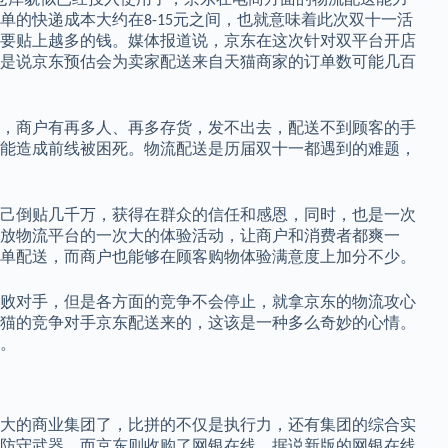
单的快递成本大约在
元之间，也就意味着此次双十一活
8-15
要贴上越多的钱。媒体报道说，京东在这次针对双平台开店
是说京东预估会为卖家配送来自天猫商家的订单数可能几百
，商户有再多人、再多存货，发不出去，配送不到顾客的手
能造成前线被困死。物流配送是历届双十一都遇到的难题，
己倒贴几千万，获得在群众的信任和感恩，同时，也是一次
放物流平台的一次大的体验活动，让商户和消费者都爽一
单配送，而商户也能够在顾客购物体验满意度上加分不少。
败对手，但是各方面的竞争不会停止，就拿京东的物流攻心
猫的竞争对手京东配送来的，这该是一种多么奇妙的心情。
。
大的商业集团了，比拼的不仅是执行力，还有集团的综合实
防守武器。而京东则收购了网银在线，据说新版的网银在线