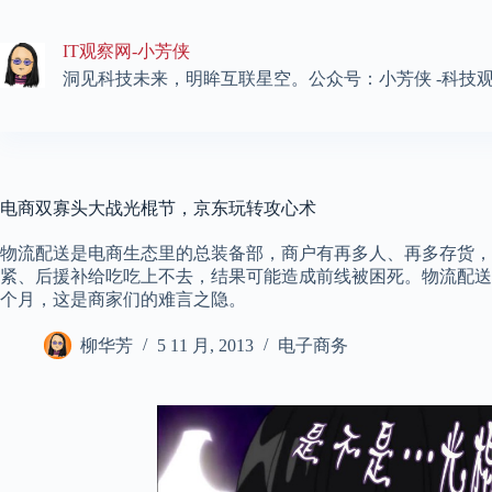
跳
至
IT观察网-小芳侠
内
容
洞见科技未来，明眸互联星空。公众号：小芳侠 -科技
电商双寡头大战光棍节，京东玩转攻心术
物流配送是电商生态里的总装备部，商户有再多人、再多存货，
紧、后援补给吃吃上不去，结果可能造成前线被困死。物流配送
个月，这是商家们的难言之隐。
柳华芳
5 11 月, 2013
电子商务