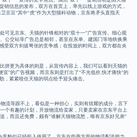
促销信息的发布，双方在首页上，率先以线上游戏的方式，
卫京豆”其中“虎”作为大型猫科动物，京东将矛头直指天
处可见京东、天猫的针锋相对的“双十一”广告宣传。细心观
、公交站等广告总是相邻，甚至在东单、建国门等地铁换乘
难感受双方剑拔弩张的竞争感；在投放的时间上，双方都在央
比拼更为具体的则是，从宣传内容上，我们可以看到天猫的
便宜”的广告视频，而京东则是打出了“
不光低价
快才痛快
”的
,
软肋，紧紧咬住天猫的弱点给予迎头痛击。
心物流等跟不上，看似是一种担心，实则有炫耀的成分，言下
一个有趣的计划，开放物流给卖家，只要卖家在京东平台上
送，而且还免费，颇有“谁解天猫物流愁，唯有京东好兄弟”
仓库貌似已经投入使用了，京东在电商方面的物流配送能力