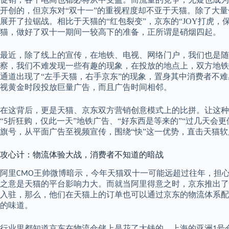
开创的，但京东对
“
双十一
”
的重视程度却不亚于天猫
。除了大量
展开了拉锯战。相比于天猫的“红包裂变”，京东的“
JOY
打虎，保
猫，做好了双十一期间一较高下的准备，正所谓是硝烟四起。
最近，除了线上的宣传，在地铁、电视、网络门户，我们也是随
察，我们不难发现一些有趣的现象，在投放的地点上，双方地铁
通道出现了“左手天猫，右手京东”的现象，置身其中消费者不
视黄金时段投放巨量广告，而且广告时间相邻。
在这背后，更是天猫、京东双方营销创意模式上的比拼。让这种
“
折狂购，仅此一天”地铁广告、“好东西是等来的”“过几天会更
5
旗号，从平面广告至视频宣传，围绕“快”这一优势，直击天猫
攻心计：物流体验大战，消费者不知道的暗战
阿里
王帅微博暗示，今年天猫双十一可能远超过往年，担
CMO
之意是天猫的平台影响力大。而就当阿里得意之时，京东推出了
入驻，那么，他们在天猫上的订单也可以通过京东的物流体系配
的味道。
行业里都知道京东在物流仓储上是花了大钱的，上海的亚洲
号