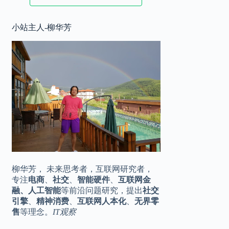
2025.11.17
小站主人-柳华芳
华为 Mate80 系列定档，♾️美背，全
10:20
金属机身
2025.11.16
王化转岗？小米公关一号位是烫手山
16:42
芋
柳华芳， 未来思考者，互联网研究者，
专注
电商
、
社交
、
智能硬件
、
互联网金
融、人工智能
等前沿问题研究，提出
社交
引擎
、
精神消费
、
互联网人本化
、
无界零
售
等理念。
IT观察