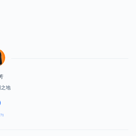
芳
明之地
271