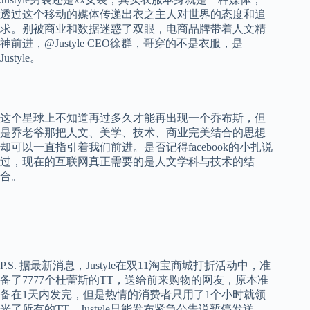
透过这个移动的媒体传递出衣之主人对世界的态度和追
求。别被商业和数据迷惑了双眼，电商品牌带着人文精
神前进，
@Justyle CEO
徐群，哥穿的不是衣服，是
Justyle
。
这个星球上不知道再过多久才能再出现一个乔布斯，但
是乔老爷那把人文、美学、技术、商业完美结合的思想
却可以一直指引着我们前进。是否记得
facebook
的小扎说
过，现在的互联网真正需要的是人文学科与技术的结
合。
P.S.
据最新消息，
Justyle
在双
11
淘宝商城打折活动中，准
备了
7777
个杜蕾斯的
TT
，送给前来购物的网友，原本准
备在
1
天内发完，但是热情的消费者只用了
1
个小时就领
光了所有的
TT
，
Justyle
只能发布紧急公告说暂停发送，