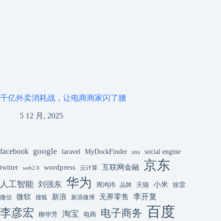
千亿外卖消耗战，让电商商家闪了腰
5 12 月, 2025
google
facebook
laravel
MyDockFinder
sns
social engine
京东
互联网金融
wordpress
twitter
云计算
web2.0
华为
人工智能
刘强东
小米
周鸿祎
天猫
徐雷
品牌
李开复
微软
新浪
无界零售
微信
搜狐
新浪微博
百度
李彦宏
电子商务
淘宝
柳华芳
电商