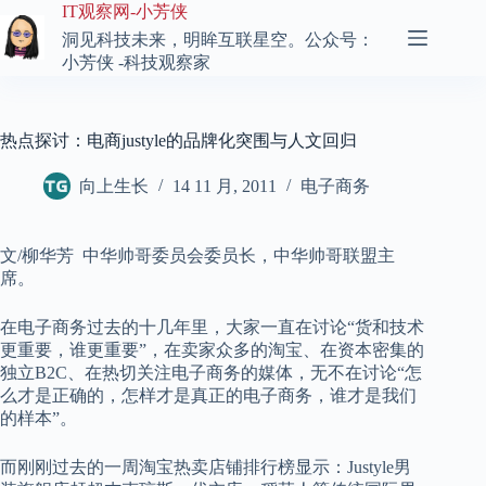
跳
IT观察网-小芳侠
至
洞见科技未来，明眸互联星空。公众号：
内
小芳侠 -科技观察家
容
热点探讨：电商justyle的品牌化突围与人文回归
向上生长
14 11 月, 2011
电子商务
文
/
柳华芳 中华帅哥委员会委员长，中华帅哥联盟主
席。
在电子商务过去的十几年里，大家一直在讨论“货和技术
更重要，谁更重要”，在卖家众多的淘宝、在资本密集的
独立
B2C
、在热切关注电子商务的媒体，无不在讨论“怎
么才是正确的，怎样才是真正的电子商务，谁才是我们
的样本”。
而刚刚过去的一周淘宝热卖店铺排行榜显示：
Justyle
男