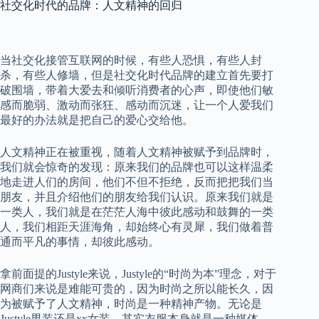
社交化时代的品牌：人文精神的回归
当社交化接管互联网的时候，有些人恐惧，有些人封
杀，有些人修墙，但是社交化时代品牌的建立首先要打
破围墙，带着大爱去和倾听消费者的心声，即使他们敏
感而脆弱、激动而张狂、感动而沉迷，让一个人爱我们
最好的办法就是把自己的爱心交给他。
人文精神正在被重视，随着人文精神被赋予到品牌时，
我们就会惊奇的发现：原来我们的品牌也可以这样温柔
地走进人们的房间，他们不但不拒绝，反而把把我们当
朋友，并且介绍他们的朋友给我们认识。原来我们就是
一类人，我们就是在茫茫人海中彼此感动和鼓舞的一类
人，我们相距天涯海角，却始终心有灵犀，我们做着普
通而平凡的事情，却彼此感动。
拿前面提的
Justyle
来说，
Justyle
的“时尚为本”理念，对于
网商们来说是难能可贵的，因为时尚之所以能长久，因
为被赋予了人文精神，时尚是一种精神产物。无论是
Justyle
男装还是
xx
女装，其实衣服本身就是一种媒体，