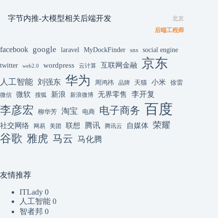
字节内推-大模型相关后端开发
北京
后端工程师
google
facebook
laravel
MyDockFinder
sns
social engine
京东
互联网金融
wordpress
twitter
云计算
web2.0
华为
人工智能
刘强东
小米
周鸿祎
天猫
徐雷
品牌
李开复
微软
新浪
无界零售
微信
搜狐
新浪微博
百度
李彦宏
电子商务
淘宝
柳华芳
电商
荣耀
腾讯
联想
自媒体
社交网络
网易
美团
腾讯云
谷歌
雅虎
马云
马化腾
友情推荐
ITLady
0
人工智能
0
智者邦
0