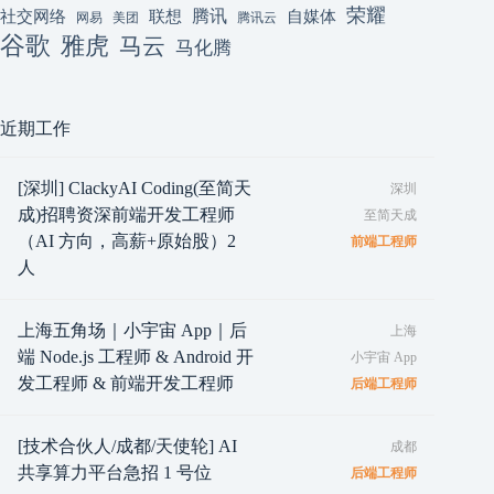
荣耀
腾讯
联想
自媒体
社交网络
网易
美团
腾讯云
谷歌
雅虎
马云
马化腾
近期工作
[深圳] ClackyAI Coding(至简天
深圳
成)招聘资深前端开发工程师
至简天成
（AI 方向，高薪+原始股）2
前端工程师
人
上海五角场｜小宇宙 App｜后
上海
端 Node.js 工程师 & Android 开
小宇宙 App
发工程师 & 前端开发工程师
后端工程师
[技术合伙人/成都/天使轮] AI
成都
共享算力平台急招 1 号位
后端工程师