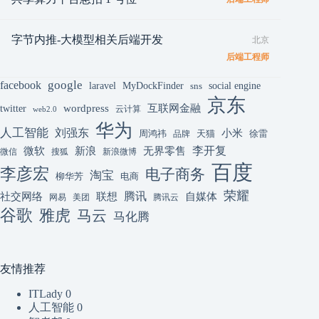
字节内推-大模型相关后端开发
北京
后端工程师
google
facebook
laravel
MyDockFinder
sns
social engine
京东
互联网金融
wordpress
twitter
云计算
web2.0
华为
人工智能
刘强东
小米
周鸿祎
天猫
徐雷
品牌
李开复
微软
新浪
无界零售
微信
搜狐
新浪微博
百度
李彦宏
电子商务
淘宝
柳华芳
电商
荣耀
腾讯
联想
自媒体
社交网络
网易
美团
腾讯云
谷歌
雅虎
马云
马化腾
友情推荐
ITLady
0
人工智能
0