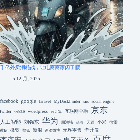
千亿外卖消耗战，让电商商家闪了腰
5 12 月, 2025
google
facebook
laravel
MyDockFinder
sns
social engine
京东
互联网金融
wordpress
twitter
云计算
web2.0
华为
人工智能
刘强东
小米
周鸿祎
天猫
徐雷
品牌
李开复
微软
新浪
无界零售
微信
搜狐
新浪微博
百度