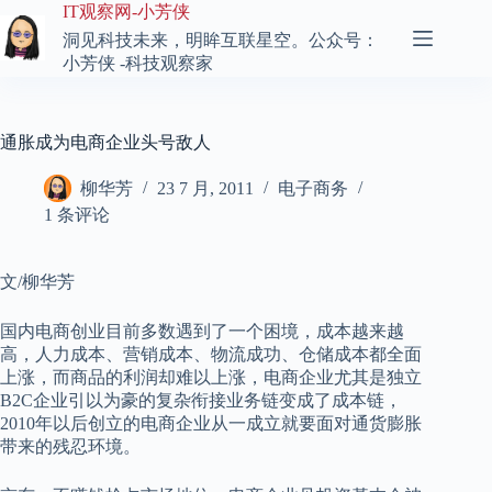
跳
IT观察网-小芳侠
至
洞见科技未来，明眸互联星空。公众号：
内
小芳侠 -科技观察家
容
通胀成为电商企业头号敌人
柳华芳
23 7 月, 2011
电子商务
1 条评论
文/柳华芳
国内电商创业目前多数遇到了一个困境，成本越来越
高，人力成本、营销成本、物流成功、仓储成本都全面
上涨，而商品的利润却难以上涨，电商企业尤其是独立
B2C企业引以为豪的复杂衔接业务链变成了成本链，
2010年以后创立的电商企业从一成立就要面对通货膨胀
带来的残忍环境。