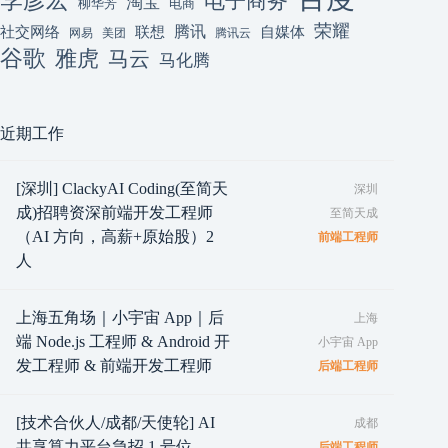
李彦宏
电子商务
淘宝
柳华芳
电商
荣耀
腾讯
联想
自媒体
社交网络
网易
美团
腾讯云
谷歌
雅虎
马云
马化腾
近期工作
[深圳] ClackyAI Coding(至简天
深圳
成)招聘资深前端开发工程师
至简天成
（AI 方向，高薪+原始股）2
前端工程师
人
上海五角场｜小宇宙 App｜后
上海
端 Node.js 工程师 & Android 开
小宇宙 App
发工程师 & 前端开发工程师
后端工程师
[技术合伙人/成都/天使轮] AI
成都
共享算力平台急招 1 号位
后端工程师