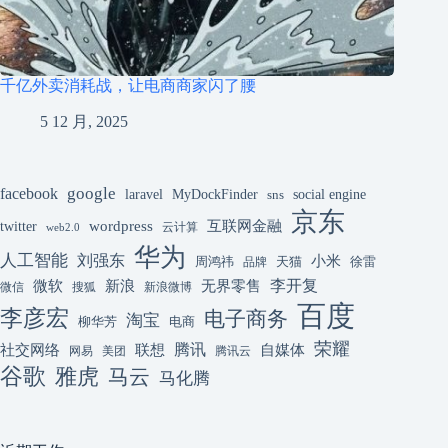
千亿外卖消耗战，让电商商家闪了腰
5 12 月, 2025
google
facebook
laravel
MyDockFinder
sns
social engine
京东
互联网金融
wordpress
twitter
云计算
web2.0
华为
人工智能
刘强东
小米
周鸿祎
天猫
徐雷
品牌
李开复
微软
新浪
无界零售
微信
搜狐
新浪微博
百度
李彦宏
电子商务
淘宝
柳华芳
电商
荣耀
腾讯
联想
自媒体
社交网络
网易
美团
腾讯云
谷歌
雅虎
马云
马化腾