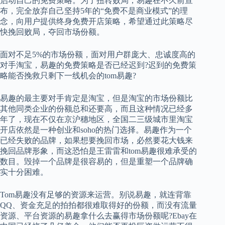
启动自己的免费策略。为了扭转败局，易趣在不久前宣
布，完全放弃自己坚持5年的“免费不是商业模式”的理
念，向用户提供终身免费开店策略，希望通过此策略尽
快挽回败局，夺回市场份额。
面对不足5%的市场份额，面对用户群庞大、忠诚度高的
对手淘宝，易趣的免费策略是否已经迟到?迟到的免费策
略能否挽救只剩下一线机会的tom易趣?
易趣的最主要对手肯定是淘宝，但是淘宝的市场份额比
其他同类企业的份额总和还要高，而且这种情况已经多
年了，现在不仅在京沪穗地区，全国二三级城市里淘宝
开店依然是一种创业和soho的热门选择。易趣作为一个
已经失败的品牌，如果想要挽回市场，必然要花大钱来
挽回品牌形象，而这恐怕是王雷雷和tom易趣很难承受的
数目。毁掉一个品牌是很容易的，但是重塑一个品牌确
实十分困难。
Tom易趣没有足够的资源来运营。别说易趣，就连背靠
QQ、资金充足的拍拍都很难取得好的份额，而没有流量
资源、平台资源的易趣拿什么去赢得市场份额呢?Ebay在