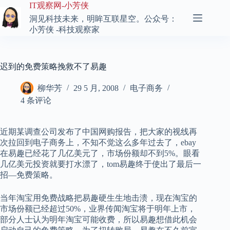
跳
IT观察网-小芳侠
至
洞见科技未来，明眸互联星空。公众号：
内
小芳侠 -科技观察家
容
迟到的免费策略挽救不了易趣
柳华芳
29 5 月, 2008
电子商务
4 条评论
近期某调查公司发布了中国网购报告，把大家的视线再
次拉回到电子商务上，不知不觉这么多年过去了，ebay
在易趣已经花了几亿美元了，市场份额却不到5%。眼看
几亿美元投资就要打水漂了，tom易趣终于使出了最后一
招—免费策略。
当年淘宝用免费战略把易趣硬生生地击溃，现在淘宝的
市场份额已经超过50%，业界传闻淘宝将于明年上市，
部分人士认为明年淘宝可能收费，所以易趣想借此机会