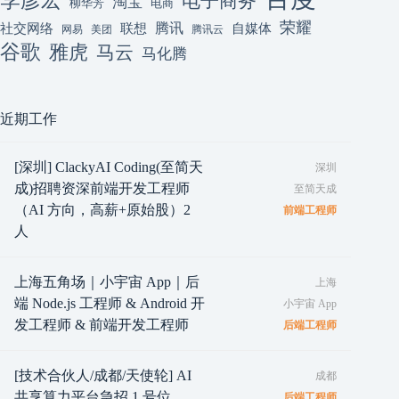
李彦宏
电子商务
淘宝
柳华芳
电商
荣耀
腾讯
联想
自媒体
社交网络
网易
美团
腾讯云
谷歌
雅虎
马云
马化腾
近期工作
[深圳] ClackyAI Coding(至简天
深圳
成)招聘资深前端开发工程师
至简天成
（AI 方向，高薪+原始股）2
前端工程师
人
上海五角场｜小宇宙 App｜后
上海
端 Node.js 工程师 & Android 开
小宇宙 App
发工程师 & 前端开发工程师
后端工程师
[技术合伙人/成都/天使轮] AI
成都
共享算力平台急招 1 号位
后端工程师