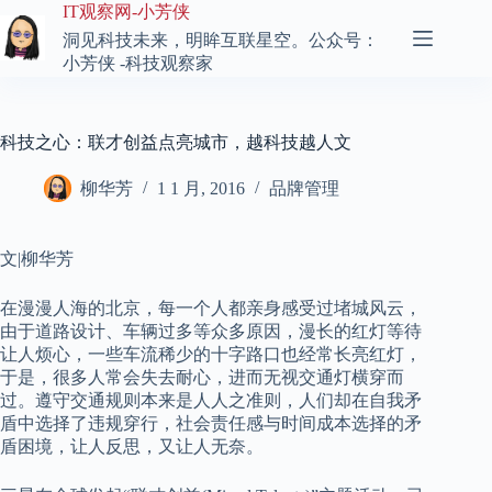
跳
IT观察网-小芳侠
至
洞见科技未来，明眸互联星空。公众号：
内
小芳侠 -科技观察家
容
科技之心：联才创益点亮城市，越科技越人文
柳华芳
1 1 月, 2016
品牌管理
文|柳华芳
在漫漫人海的北京，每一个人都亲身感受过堵城风云，
由于道路设计、车辆过多等众多原因，漫长的红灯等待
让人烦心，一些车流稀少的十字路口也经常长亮红灯，
于是，很多人常会失去耐心，进而无视交通灯横穿而
过。遵守交通规则本来是人人之准则，人们却在自我矛
盾中选择了违规穿行，社会责任感与时间成本选择的矛
盾困境，让人反思，又让人无奈。