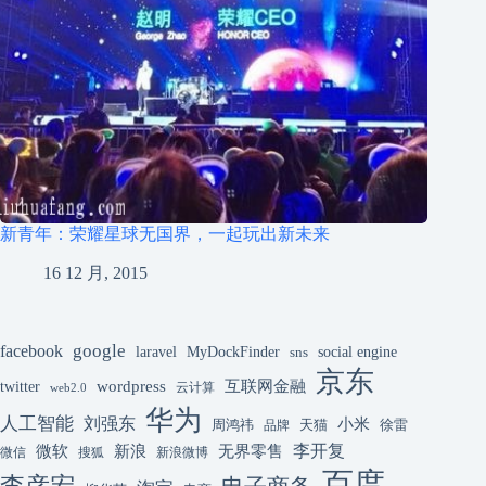
新青年：荣耀星球无国界，一起玩出新未来
16 12 月, 2015
google
facebook
laravel
MyDockFinder
sns
social engine
京东
互联网金融
wordpress
twitter
云计算
web2.0
华为
人工智能
刘强东
小米
周鸿祎
天猫
徐雷
品牌
李开复
微软
新浪
无界零售
微信
搜狐
新浪微博
百度