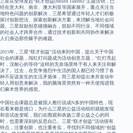
三星在全球发起“联才创益(Mixed Talents)”主题活动，已
经在意大利、南非、澳大利亚等国家展开，重点关注当
地特色问题的创新解决，三星希望通过年轻人才们积极
探讨创新想法、探索创新解决方案，来消解当地社会问
题。三星鼓励创意碰撞融合，鼓励不同行业、不同领域
的社会人才跨界合作，通过技术创新和共同协作来解决
人们身边那些棘手的难题。
2015年，三星“联才创益”活动来到中国，提出关于中国
社会的课题，闯红灯问题成为活动创意主题，“红灯亮起
时，没耐心的等待”这样的无奈场景终于有人来关注和解
决了。过去，在竞争激烈中生活的国人都已经习惯了各
种不应该发生的生活矛盾体，而三星却提出来并发动年
轻人用创意来解决，我的脑海里突然有一种天使闯进我
们麻木世界的感觉。
中国社会课题总是被国人敷衍说成N多的中国特色，现
在看来都是借口，为什么三星的公益活动组织就能发现
和尝试改变呢，我们在围观和表扬三星公益之心的同
时，也需要深刻的反思自己。三星“联才创益”活动很有
特点，注重创新，也注重务实，寻找到不同领域的“创益