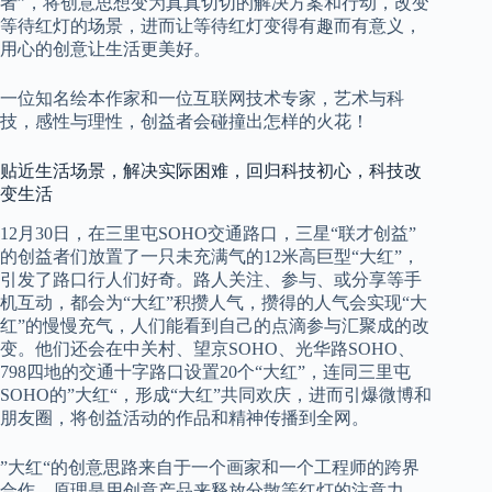
者”，将创意思想变为真真切切的解决方案和行动，改变
等待红灯的场景，进而让等待红灯变得有趣而有意义，
用心的创意让生活更美好。
一位知名绘本作家和一位互联网技术专家，艺术与科
技，感性与理性，创益者会碰撞出怎样的火花！
贴近生活场景，解决实际困难，回归科技初心，科技改
变生活
12月30日，在三里屯SOHO交通路口，三星“联才创益”
的创益者们放置了一只未充满气的12米高巨型“大红”，
引发了路口行人们好奇。路人关注、参与、或分享等手
机互动，都会为“大红”积攒人气，攒得的人气会实现“大
红”的慢慢充气，人们能看到自己的点滴参与汇聚成的改
变。他们还会在中关村、望京SOHO、光华路SOHO、
798四地的交通十字路口设置20个“大红”，连同三里屯
SOHO的”大红“，形成“大红”共同欢庆，进而引爆微博和
朋友圈，将创益活动的作品和精神传播到全网。
”大红“的创意思路来自于一个画家和一个工程师的跨界
合作，原理是用创意产品来释放分散等红灯的注意力，