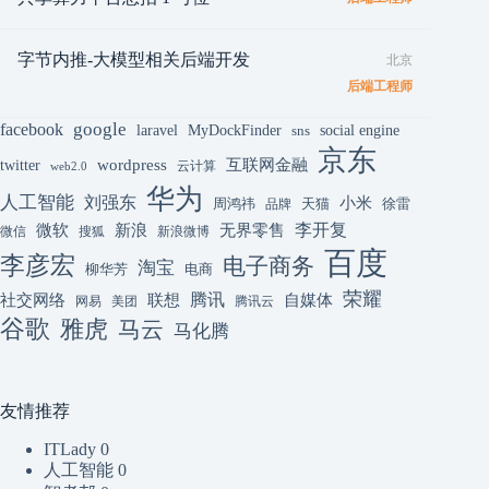
字节内推-大模型相关后端开发
北京
后端工程师
google
facebook
laravel
MyDockFinder
sns
social engine
京东
互联网金融
wordpress
twitter
云计算
web2.0
华为
人工智能
刘强东
小米
周鸿祎
天猫
徐雷
品牌
李开复
微软
新浪
无界零售
微信
搜狐
新浪微博
百度
李彦宏
电子商务
淘宝
柳华芳
电商
荣耀
腾讯
联想
自媒体
社交网络
网易
美团
腾讯云
谷歌
雅虎
马云
马化腾
友情推荐
ITLady
0
人工智能
0