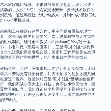
艺术家寂地用线条、图形符号呈现了创意，设计出线下
活动的主人公“大红”；热衷交通安全、擅长技术软件的
刘凯铭，通过编程让“大红”动起来，并制作成“拯救闯红
灯小人”手机游戏。
画家和工程师进行跨界合作，用不同视角重新发现世
界，这是我们世界所需要的元素，也是科技与人文结合
的时代潮流。硅谷创业教父paul graham曾经写过一本
书，书名叫做《黑客与画家》，三星”联才创益“的跨界
合作也让我们再次发现自我，画家和工程师都是在发现
和塑造不同时空的世界，他们本来就世界的创益者。
鼓励包容、合作、突破常规，才能让创意变创益，让创
新真正变得更有社会价值，让各个领域的创意才能共同
改变这个世界。这是我对三星”联才创益“活动的价值评
价，我们不缺少高大上的科技，也不缺少惊天动地、颠
覆世界的口号，我们真正缺少和需要的正是科技与人文
的精神融合，让创意和创新改变生活，这才是科技哲学
的辩证法。
社会企业：连接社会，回归社会，点亮社会