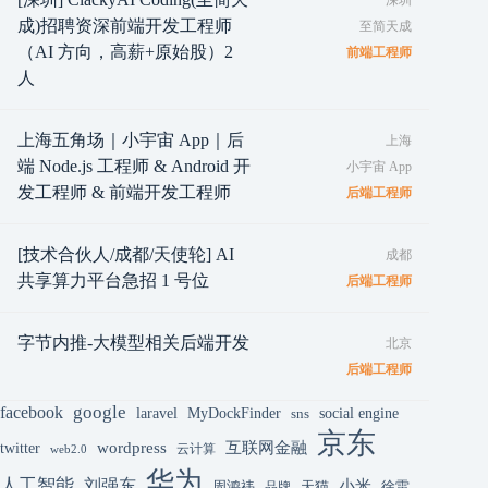
深圳
成)招聘资深前端开发工程师
至简天成
（AI 方向，高薪+原始股）2
前端工程师
人
上海五角场｜小宇宙 App｜后
上海
端 Node.js 工程师 & Android 开
小宇宙 App
发工程师 & 前端开发工程师
后端工程师
[技术合伙人/成都/天使轮] AI
成都
共享算力平台急招 1 号位
后端工程师
字节内推-大模型相关后端开发
北京
后端工程师
google
facebook
laravel
MyDockFinder
sns
social engine
京东
互联网金融
wordpress
twitter
云计算
web2.0
华为
人工智能
刘强东
小米
周鸿祎
天猫
徐雷
品牌