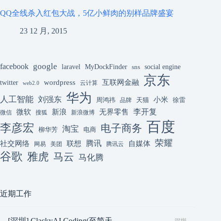
QQ全线杀入红包大战，5亿小鲜肉的别样品牌盛宴
23 12 月, 2015
google
facebook
laravel
MyDockFinder
sns
social engine
京东
互联网金融
wordpress
twitter
云计算
web2.0
华为
人工智能
刘强东
小米
周鸿祎
天猫
徐雷
品牌
李开复
微软
新浪
无界零售
微信
搜狐
新浪微博
百度
李彦宏
电子商务
淘宝
柳华芳
电商
荣耀
腾讯
联想
自媒体
社交网络
网易
美团
腾讯云
谷歌
雅虎
马云
马化腾
近期工作
[深圳] ClackyAI Coding(至简天