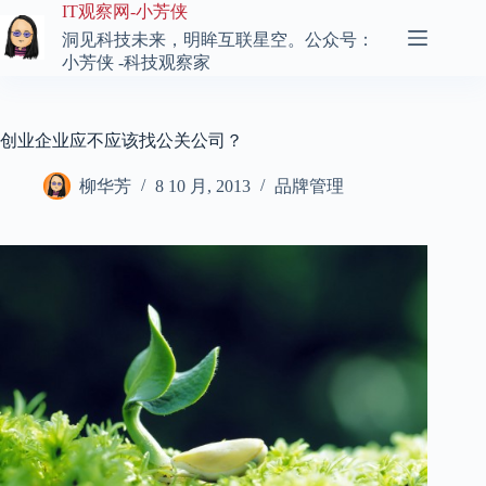
跳
IT观察网-小芳侠
至
洞见科技未来，明眸互联星空。公众号：
内
小芳侠 -科技观察家
容
创业企业应不应该找公关公司？
柳华芳
8 10 月, 2013
品牌管理