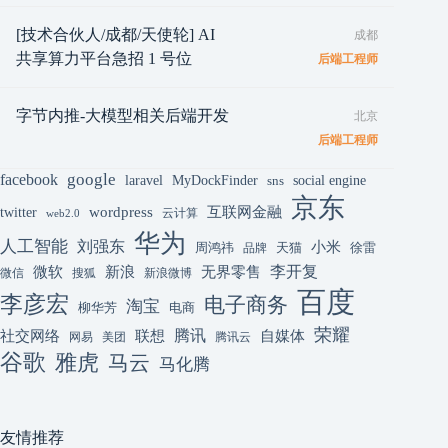
[技术合伙人/成都/天使轮] AI
成都
共享算力平台急招 1 号位
后端工程师
字节内推-大模型相关后端开发
北京
后端工程师
google
facebook
laravel
MyDockFinder
sns
social engine
京东
互联网金融
wordpress
twitter
云计算
web2.0
华为
人工智能
刘强东
小米
周鸿祎
天猫
徐雷
品牌
李开复
微软
新浪
无界零售
微信
搜狐
新浪微博
百度
李彦宏
电子商务
淘宝
柳华芳
电商
荣耀
腾讯
联想
自媒体
社交网络
网易
美团
腾讯云
谷歌
雅虎
马云
马化腾
友情推荐