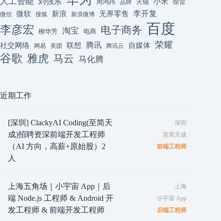
人工智能
刘强东
小米
周鸿祎
天猫
徐雷
品牌
李开复
微软
新浪
无界零售
微信
搜狐
新浪微博
百度
李彦宏
电子商务
淘宝
柳华芳
电商
荣耀
腾讯
联想
自媒体
社交网络
网易
美团
腾讯云
谷歌
雅虎
马云
马化腾
近期工作
[深圳] ClackyAI Coding(至简天
深圳
成)招聘资深前端开发工程师
至简天成
（AI 方向，高薪+原始股）2
前端工程师
人
上海五角场｜小宇宙 App｜后
上海
端 Node.js 工程师 & Android 开
小宇宙 App
发工程师 & 前端开发工程师
后端工程师