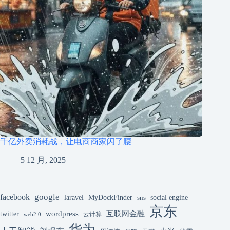
千亿外卖消耗战，让电商商家闪了腰
5 12 月, 2025
google
facebook
laravel
MyDockFinder
sns
social engine
京东
互联网金融
wordpress
twitter
云计算
web2.0
华为