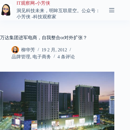
跳
IT观察网-小芳侠
至
洞见科技未来，明眸互联星空。公众号：
内
小芳侠 -科技观察家
容
万达集团进军电商，自我整合or对外扩张？
柳华芳
19 2 月, 2012
品牌管理
,
电子商务
4 条评论