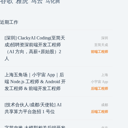
谷歌
雅虎
马云
马化腾
近期工作
[深圳] ClackyAI Coding(至简天
深圳
成)招聘资深前端开发工程师
至简天成
（AI 方向，高薪+原始股）2
前端工程师
人
上海五角场｜小宇宙 App｜后
上海
端 Node.js 工程师 & Android 开
小宇宙 App
发工程师 & 前端开发工程师
后端工程师
[技术合伙人/成都/天使轮] AI
成都
共享算力平台急招 1 号位
后端工程师
字节内推-大模型相关后端开发