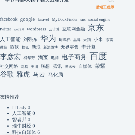
北京
后端工程师
google
facebook
laravel
MyDockFinder
sns
social engine
京东
互联网金融
wordpress
twitter
云计算
web2.0
华为
人工智能
刘强东
小米
周鸿祎
天猫
徐雷
品牌
李开复
微软
新浪
无界零售
微信
搜狐
新浪微博
百度
李彦宏
电子商务
淘宝
柳华芳
电商
荣耀
腾讯
联想
自媒体
社交网络
网易
美团
腾讯云
谷歌
雅虎
马云
马化腾
友情推荐
ITLady
0
人工智能
0
智者邦
0
瑞牛财经
0
科技自媒体
6