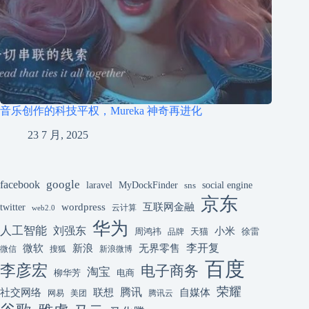
音乐创作的科技平权，Mureka 神奇再进化
23 7 月, 2025
google
facebook
laravel
MyDockFinder
sns
social engine
京东
互联网金融
wordpress
twitter
云计算
web2.0
华为
人工智能
刘强东
小米
周鸿祎
天猫
徐雷
品牌
李开复
微软
新浪
无界零售
微信
搜狐
新浪微博
百度
李彦宏
电子商务
淘宝
柳华芳
电商
荣耀
腾讯
联想
自媒体
社交网络
网易
美团
腾讯云