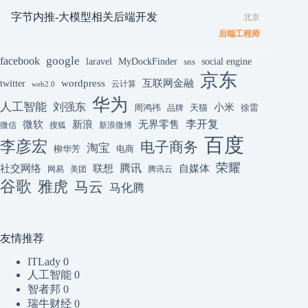
字节内推-大模型相关后端开发
北京
后端工程师
google
facebook
laravel
MyDockFinder
sns
social engine
京东
互联网金融
wordpress
twitter
云计算
web2.0
华为
人工智能
刘强东
小米
周鸿祎
天猫
徐雷
品牌
李开复
微软
新浪
无界零售
微信
搜狐
新浪微博
百度
李彦宏
电子商务
淘宝
柳华芳
电商
荣耀
腾讯
联想
自媒体
社交网络
网易
美团
腾讯云
谷歌
雅虎
马云
马化腾
友情推荐
ITLady
0
人工智能
0
智者邦
0
瑞牛财经
0