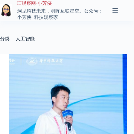
跳
IT观察网-小芳侠
至
洞见科技未来，明眸互联星空。公众号：
内
小芳侠 -科技观察家
容
分类：
人工智能