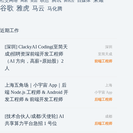
腾讯
联想
自媒体
社交网络
网易
美团
腾讯云
谷歌
雅虎
马云
马化腾
近期工作
[深圳] ClackyAI Coding(至简天
深圳
成)招聘资深前端开发工程师
至简天成
（AI 方向，高薪+原始股）2
前端工程师
人
上海五角场｜小宇宙 App｜后
上海
端 Node.js 工程师 & Android 开
小宇宙 App
发工程师 & 前端开发工程师
后端工程师
[技术合伙人/成都/天使轮] AI
成都
共享算力平台急招 1 号位
后端工程师