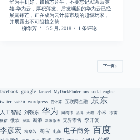
华为手机好，麒麟芯片牛，不要忘记AI幕后英
雄-华为云，厚积薄发、后发崛起的华为云已经
展露锋芒，正在成为云计算市场的超级玩家，
并展露出不可阻挡之势
柳华芳
15 5 月, 2018
1 条评论
下一页
google
facebook
laravel
MyDockFinder
sns
social engine
京东
互联网金融
wordpress
twitter
云计算
web2.0
华为
人工智能
刘强东
小米
周鸿祎
天猫
徐雷
品牌
李开复
微软
新浪
无界零售
微信
搜狐
新浪微博
百度
李彦宏
电子商务
淘宝
柳华芳
电商
荣耀